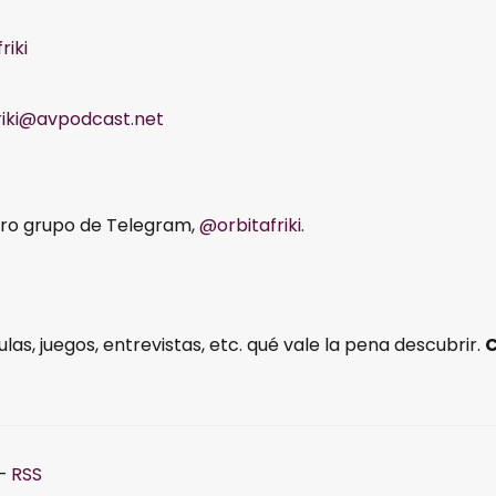
riki
riki@avpodcast.net
tro grupo de Telegram,
@orbitafriki
.
ulas, juegos, entrevistas, etc. qué vale la pena descubrir.
–
RSS