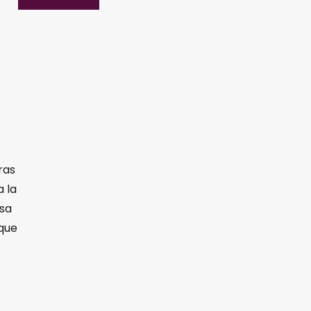
ras
 la
osa
 que