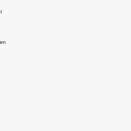
l
 en