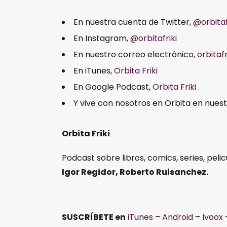
En nuestra cuenta de Twitter,
@orbitaf
En Instagram,
@orbitafriki
En nuestro correo electrónico,
orbitaf
En iTunes,
Orbita Friki
En Google Podcast,
Orbita Friki
Y vive con nosotros en Orbita en nues
Orbita Friki
Podcast sobre libros, comics, series, pelic
Igor Regidor, Roberto Ruisanchez.
SUSCRÍBETE en
iTunes
–
Android
–
Ivoox